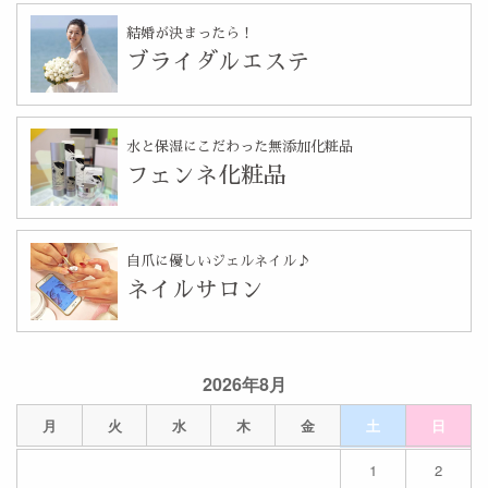
結婚が決まったら！
ブライダルエステ
水と保湿にこだわった無添加化粧品
フェンネ化粧品
自爪に優しいジェルネイル♪
ネイルサロン
2026年8月
月
火
水
木
金
土
日
1
2