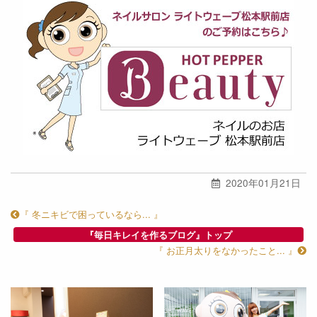
2020年01月21日
『 冬ニキビで困っているなら... 』
『毎日キレイを作るブログ』トップ
『 お正月太りをなかったこと... 』