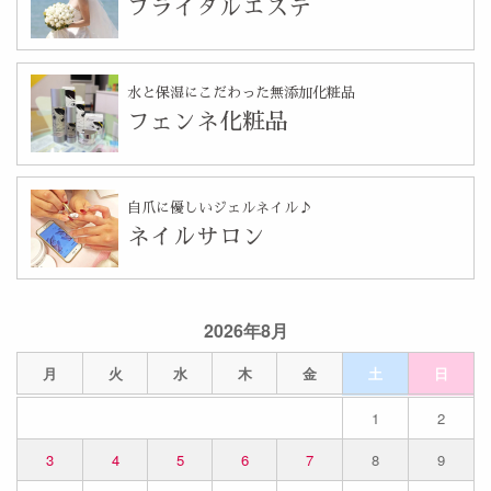
ブライダルエステ
水と保湿にこだわった無添加化粧品
フェンネ化粧品
自爪に優しいジェルネイル♪
ネイルサロン
2026年8月
月
火
水
木
金
土
日
1
2
3
4
5
6
7
8
9