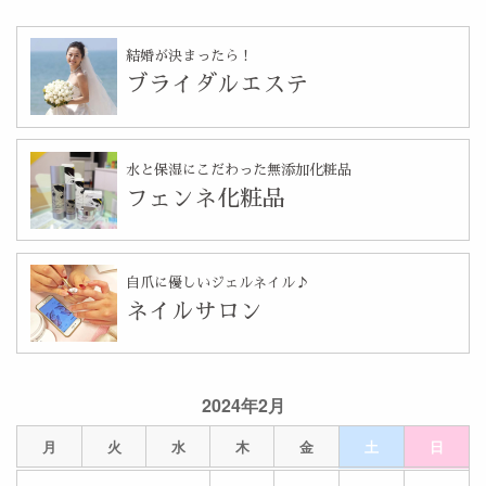
結婚が決まったら！
ブライダルエステ
水と保湿にこだわった無添加化粧品
フェンネ化粧品
自爪に優しいジェルネイル♪
ネイルサロン
2024年2月
月
火
水
木
金
土
日