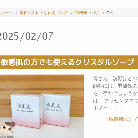
ホーム
>
毎日のキレイを作るブログ
>
2025年
>
2月
>
7日
2025/02/07
敏感肌の方でも使えるクリスタルソープ
皆さん、洗顔はどの
顔料には、弱酸性の
をご存知でしょうか
は、 プラセンタエ
手メー・・・
『敏感肌の方