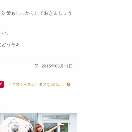
ま対策もしっかりしておきましょう
さい。
にどうぞ♪
2015年03月11日
『 卒業シーズン！ダメな習慣... 』
プ