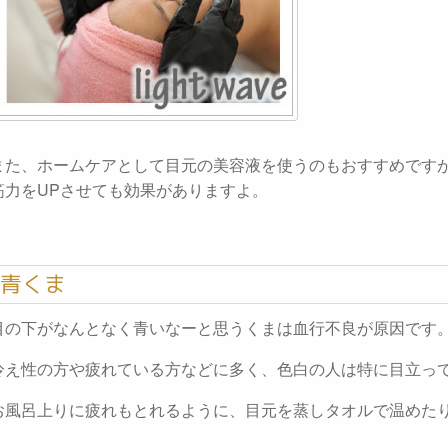
また、ホームケアとして目元の美容液を使うのもおすすめです
筋力をUPさせても効果がありますよ。
青くま
目の下がなんとなく青いなーと思うくまは血行不良が原因です
冷え性の方や疲れている方などに多く、色白の人は特に目立っ
お風呂上りに疲れもとれるように、目元を蒸しタオルで温めた